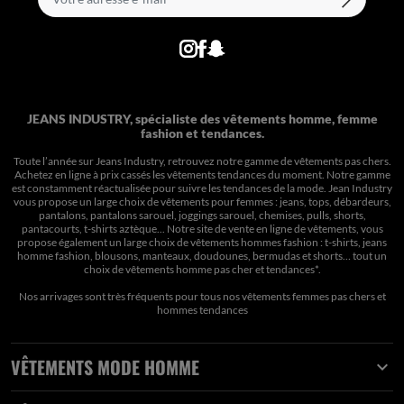
JEANS INDUSTRY, spécialiste des vêtements homme, femme
fashion et tendances.
Toute l’année sur Jeans Industry, retrouvez notre gamme de vêtements pas chers.
Achetez en ligne à prix cassés les vêtements tendances du moment. Notre gamme
est constamment réactualisée pour suivre les tendances de la mode. Jean Industry
vous propose un large choix de vêtements pour femmes : jeans, tops, débardeurs,
pantalons, pantalons sarouel, joggings sarouel, chemises, pulls, shorts,
pantacourts, t-shirts aztèque... Notre site de vente en ligne de vêtements, vous
propose également un large choix de vêtements hommes fashion : t-shirts, jeans
homme fashion, blousons, manteaux, doudounes, bermudas et shorts… tout un
choix de
vêtements homme pas cher et tendances*
.
Nos arrivages sont très fréquents pour tous nos
vêtements femmes pas chers
et
hommes tendances
VÊTEMENTS MODE HOMME
