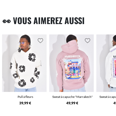
👀 VOUS AIMEREZ AUSSI
Pull à fleurs
Sweat à capuche "Marrakech"
Sweat à cap
39,99 €
49,99 €
4