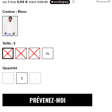
Couleur :
Blanc
Taille :
S
S
M
L
XL
Quantité
−
+
PRÉVENEZ-MOI