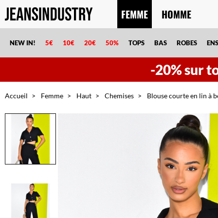
FEMME
HOMME
NEW IN!
5€
10€
20€
50%
TOPS
BAS
ROBES
EN
-20% sur tou
Accueil
Femme
Haut
Chemises
Blouse courte en lin à 