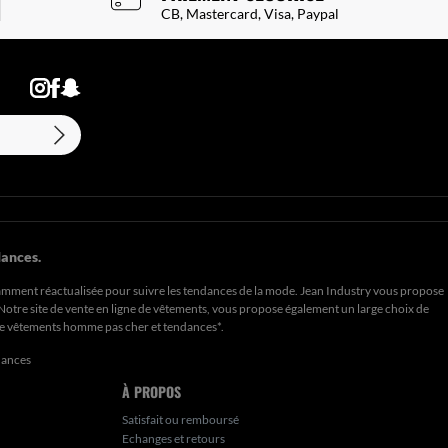
CB, Mastercard, Visa, Paypal
ances.
amment réactualisée pour suivre les tendances de la mode. Jean Industry vous propose
. Notre site de vente en ligne de vêtements, vous propose également un large choix de
de
vêtements homme pas cher et tendances*
.
dances
À PROPOS
Satisfait ou remboursé
Echanges et retours