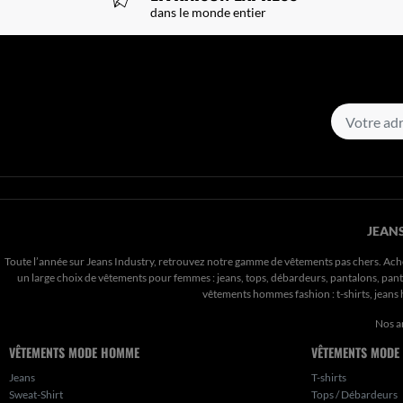
dans le monde entier
JEANS
Toute l’année sur Jeans Industry, retrouvez notre gamme de vêtements pas chers. Ach
un large choix de vêtements pour femmes : jeans, tops, débardeurs, pantalons, pantal
vêtements hommes fashion : t-shirts, jean
Nos a
VÊTEMENTS MODE HOMME
VÊTEMENTS MODE
Jeans
T-shirts
Sweat-Shirt
Tops / Débardeurs