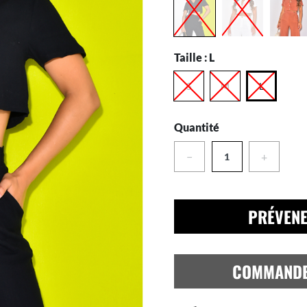
Taille :
L
S
M
L
Quantité
−
+
PRÉVENE
COMMAND