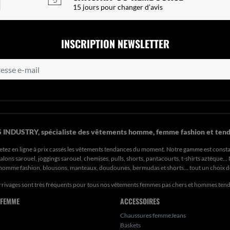
15 jours pour changer d’avis
INSCRIPTION NEWSLETTER
 INDUSTRY, spécialiste des vêtements homme, femme fashion et tend
etez en ligne à prix cassés les vêtements tendances du moment. Notre gamme est const
ons sarouel, joggings sarouel, chemises, pulls, shorts, pantacourts, t-shirts aztèque..
s homme fashion, blousons, manteaux, doudounes, bermudas et shorts… tout un choix 
rrivages sont très fréquents pour tous nos
vêtements femmes pas chers
et hommes ten
 FEMME
ACCESSOIRES
Chaussures femmeJeans
Baskets