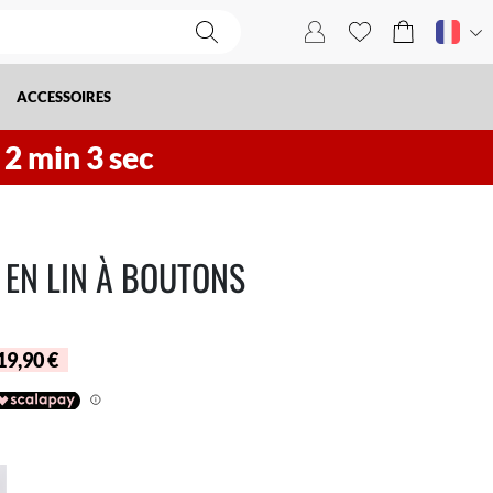
ACCESSOIRES
h
2
min
2
sec
 EN LIN À BOUTONS
 19,90 €