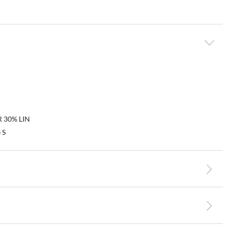
R 30% LIN
e S