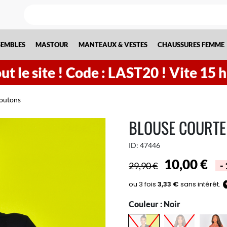
SEMBLES
MASTOUR
MANTEAUX & VESTES
CHAUSSURES FEMME
t le site !
Code : LAST20 ! Vite
15
boutons
BLOUSE COURTE
ID:
47446
10,00 €
29,90 €
-
Couleur :
Noir