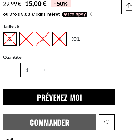
15,00 €
29,99 €
- 50%
Parta
Taille :
S
S
M
L
XL
XXL
Quantité
−
+
PRÉVENEZ-MOI
COMMANDER