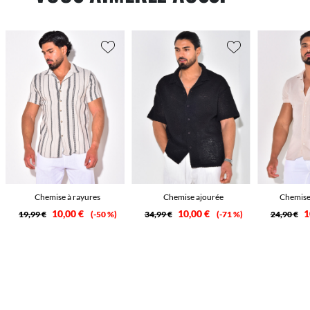
Chemise à rayures
Chemise ajourée
Chemise 
10,00 €
10,00 €
1
19,99 €
-50 %
34,99 €
-71 %
24,90 €