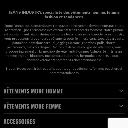
JEANS INDUSTRY, spécialiste des vêtements homme, femme
fashion et tendances.
Toute l’année sur Jeans Industry, retrouvez notre gamme de vêtements pas chers.
Achetez en ligne à prix cassés les vêtements tendances du moment. Notre gamme
est constamment réactualisée pour suivre les tendances de la mode. Jean Industry
vous propose un large choix de vêtements pour femmes : jeans, tops, débardeurs,
pantalons, pantalons sarouel, joggings sarouel, chemises, pulls, shorts,
pantacourts, t-shirts aztèque... Notre site de vente en ligne de vêtements, vous
propose également un large choix de vêtements hommes fashion : t-shirts, jeans
homme fashion, blousons, manteaux, doudounes, bermudas et shorts… tout un
choix de
vêtements homme pas cher et tendances*
.
Nos arrivages sont très fréquents pour tous nos
vêtements femmes pas chers
et
hommes tendances
VÊTEMENTS MODE HOMME

VÊTEMENTS MODE FEMME

ACCESSOIRES
