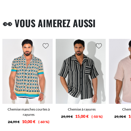
👀 VOUS AIMEREZ AUSSI
Chemise manches courtes à
Chemise à rayures
Chem
rayures
15,00 €
1
29,99 €
-50 %
29,90 €
10,00 €
24,99 €
-60 %