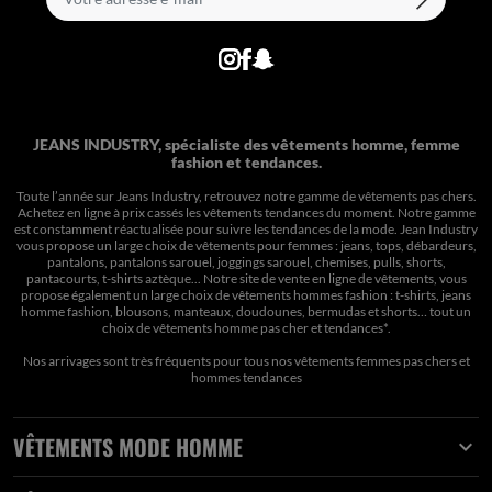
JEANS INDUSTRY, spécialiste des vêtements homme, femme
fashion et tendances.
Toute l’année sur Jeans Industry, retrouvez notre gamme de vêtements pas chers.
Achetez en ligne à prix cassés les vêtements tendances du moment. Notre gamme
est constamment réactualisée pour suivre les tendances de la mode. Jean Industry
vous propose un large choix de vêtements pour femmes : jeans, tops, débardeurs,
pantalons, pantalons sarouel, joggings sarouel, chemises, pulls, shorts,
pantacourts, t-shirts aztèque... Notre site de vente en ligne de vêtements, vous
propose également un large choix de vêtements hommes fashion : t-shirts, jeans
homme fashion, blousons, manteaux, doudounes, bermudas et shorts… tout un
choix de
vêtements homme pas cher et tendances*
.
Nos arrivages sont très fréquents pour tous nos
vêtements femmes pas chers
et
hommes tendances
VÊTEMENTS MODE HOMME
