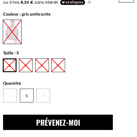
Couleur :
gris anthracite
Taille :
S
S
M
L
XL
Quantité
−
+
PRÉVENEZ-MOI