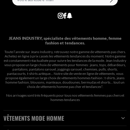
JEANS INDUSTRY, spécialiste des vêtements homme, femme
fashion et tendances.
Toute l’année sur Jeans Industry, retrouvez notre gamme de vêtements pas chers.
Achetez en ligne à prix cassés les vêtements tendances du moment. Notre gamme
est constamment réactualisée pour suivre les tendances de la mode. Jean Industry
vous propose un large choix de vêtements pour femmes : jeans, tops, débardeurs,
pantalons, pantalons sarouel, joggings sarouel, chemises, pulls, shorts,
pantacourts, t-shirts aztèque... Notre site de vente en ligne de vêtements, vous
propose également un large choix de vêtements hommes fashion : t-shirts, jeans
homme fashion, blousons, manteaux, doudounes, bermudas et shorts… tout un
choix de
vêtements homme pas cher et tendances*
.
Nos arrivages sont très fréquents pour tous nos
vêtements femmes pas chers
et
hommes tendances
VÊTEMENTS MODE HOMME
