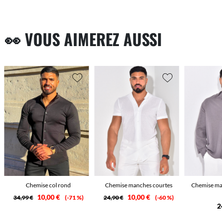
👀 VOUS AIMEREZ AUSSI
Chemise col rond
Chemise manches courtes
Chemise ma
10,00 €
10,00 €
34,99 €
-71 %
24,90 €
-60 %
2