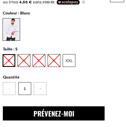
Couleur :
Blanc
Taille :
S
S
M
L
XL
XXL
Quantité
−
+
PRÉVENEZ-MOI