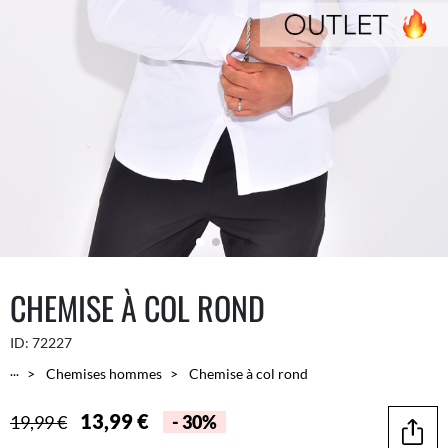
CHEMISE À COL ROND
ID:
72227
...
Chemises hommes
Chemise à col rond
13,99 €
19,99 €
- 30%
Parta