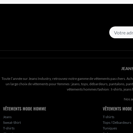
JEANS
Toute l’année sur Jeans Industry, retrouvez notre gamme de vêtements pas chers. Ach
un large choix de vêtements pour femmes : jeans, tops, débardeurs, pantalons, pantal
vêtements hommes fashion : t-shirts, jean
Nos a
VÊTEMENTS MODE HOMME
VÊTEMENTS MODE
Jeans
T-shirts
Sweat-Shirt
Tops / Débardeurs
T-shirts
Tuniques