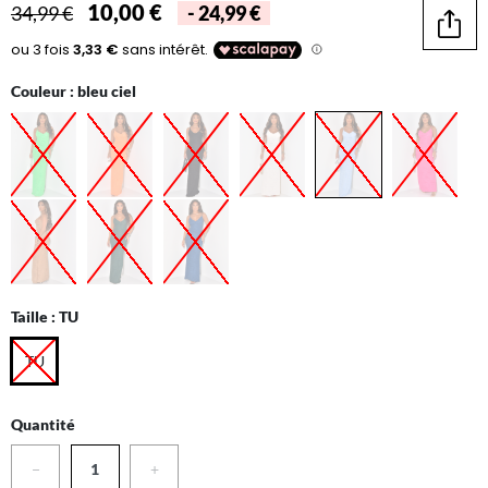
10,00 €
34,99 €
- 24,99 €
Parta
Couleur :
bleu ciel
Taille :
TU
TU
Quantité
−
+