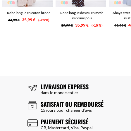
Robe longue en coton brodé
Robe longue dos nu en mesh
Abaya effet 
imprimé pois
asiat
35,99 €
44,99 €
-20 %
35,99 €
4
39,99 €
-10 %
49,99 €
LIVRAISON EXPRESS
dans le monde entier
SATISFAIT OU REMBOURSÉ
15 jours pour changer d’avis
PAIEMENT SÉCURISÉ
CB, Mastercard, Visa, Paypal