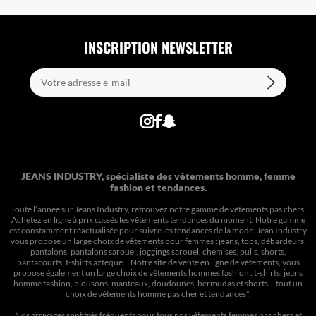
INSCRIPTION NEWSLETTER
JEANS INDUSTRY, spécialiste des vêtements homme, femme
fashion et tendances.
Toute l’année sur Jeans Industry, retrouvez notre gamme de vêtements pas chers.
Achetez en ligne à prix cassés les vêtements tendances du moment. Notre gamme
est constamment réactualisée pour suivre les tendances de la mode. Jean Industry
vous propose un large choix de vêtements pour femmes : jeans, tops, débardeurs,
pantalons, pantalons sarouel, joggings sarouel, chemises, pulls, shorts,
pantacourts, t-shirts aztèque... Notre site de vente en ligne de vêtements, vous
propose également un large choix de vêtements hommes fashion : t-shirts, jeans
homme fashion, blousons, manteaux, doudounes, bermudas et shorts… tout un
choix de
vêtements homme pas cher et tendances*
.
Nos arrivages sont très fréquents pour tous nos
vêtements femmes pas chers
et