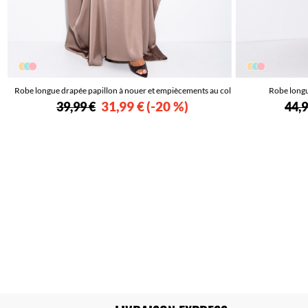
Robe longue drapée papillon à nouer et empiècements au col
Robe longu
31,99 €
-20 %
39,99 €
44,9