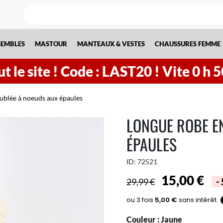
SEMBLES
MASTOUR
MANTEAUX & VESTES
CHAUSSURES FEMME
t le site !
Code : LAST20 ! Vite
0
h
5
ublée à noeuds aux épaules
LONGUE ROBE E
ÉPAULES
ID:
72521
15,00 €
29,99 €
-
Couleur :
Jaune