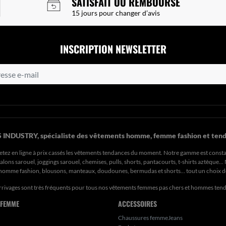
SATISFAIT OU REMBOURSÉ
15 jours pour changer d’avis
INSCRIPTION NEWSLETTER
 INDUSTRY, spécialiste des vêtements homme, femme fashion et tend
etez en ligne à prix cassés les vêtements tendances du moment. Notre gamme est const
ons sarouel, joggings sarouel, chemises, pulls, shorts, pantacourts, t-shirts aztèque..
s homme fashion, blousons, manteaux, doudounes, bermudas et shorts… tout un choix 
rrivages sont très fréquents pour tous nos
vêtements femmes pas chers
et hommes ten
 FEMME
ACCESSOIRES
Chaussures femmeJeans