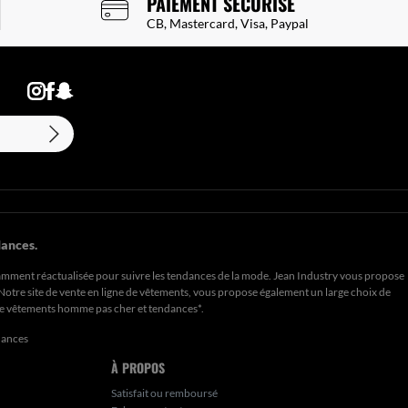
PAIEMENT SÉCURISÉ
CB, Mastercard, Visa, Paypal
ances.
amment réactualisée pour suivre les tendances de la mode. Jean Industry vous propose
. Notre site de vente en ligne de vêtements, vous propose également un large choix de
de
vêtements homme pas cher et tendances*
.
dances
À PROPOS
Satisfait ou remboursé