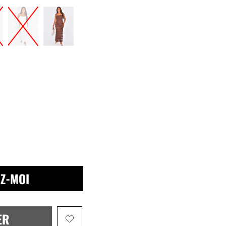
Z-MOI
ER