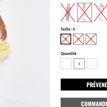
Taille :
S
S
M
L
Quantité
−
+
PRÉVENE
COMMAND