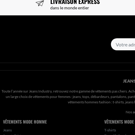
LIVRAISON EXPRESS
dans le monde entier
JEANS
Toute l’année sur Jeans Industry, retrouvez notre gamme de vêtements pas chers. Ach
un large choix de vêtements pour femmes : jeans, tops, débardeurs, pantalons, pantal
vêtements hommes fashion : t-shirts, jean
Nos a
VÊTEMENTS MODE HOMME
VÊTEMENTS MODE
Jeans
T-shirts