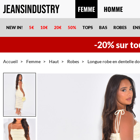
FEMME
HOMME
NEW IN!
5€
10€
20€
50%
TOPS
BAS
ROBES
EN
-20% sur tou
Accueil
Femme
Haut
Robes
Longue robe en dentelle do