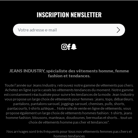
INSCRIPTION NEWSLETTER
JEANS INDUSTRY, spécialiste des vêtements homme, femme
fashion et tendances.
Toute l’année sur Jeans Industry, retrouvez notre gamme de vêtements pas chers.
Achetez en ligne à prix cassés les vêtements tendances du moment. Notre gamme
est constamment réactualisée pour suivre les tendances de la mode. Jean Industry
vous propose un large choix de vêtements pour femmes : jeans, tops, débardeurs,
pantalons, pantalons sarouel, joggings sarouel, chemises, pulls, shorts,
pantacourts, t-shirts aztèque... Notre site de vente en ligne de vêtements, vous
propose également un large choix de vêtements hommes fashion : t-shirts, jeans
homme fashion, blousons, manteaux, doudounes, bermudas et shorts… tout un
choix de
vêtements homme pas cher et tendances*
.
Nos arrivages sont très fréquents pour tous nos
vêtements femmes pas chers
et
hommes tendances