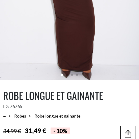
ROBE LONGUE ET GAINANTE
ID:
76765
...
Robes
Robe longue et gainante
31,49 €
34,99 €
- 10%
Parta