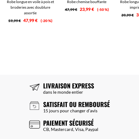
Robe longue en voile à pois et
Robe chemise bouffante
Robe longu
broderies avec doublure
impri
23,99 €
47,99 €
-50 %
assortie
3
39,99 €
47,99 €
59,99 €
-20 %
LIVRAISON EXPRESS
dans le monde entier
SATISFAIT OU REMBOURSÉ
15 jours pour changer d’avis
PAIEMENT SÉCURISÉ
CB, Mastercard, Visa, Paypal