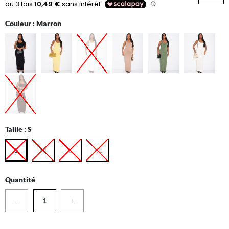
Couleur :
Marron
Taille :
S
S
M
L
XL
Quantité
−
+