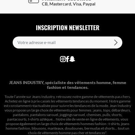
CB, Mastercard, Visa, Paypal
INSCRIPTION NEWSLETTER
JEANS INDUSTRY, spécialiste des vêtements homme, femme
fashion et tendances.
Toute l’année sur Jeans Industry, retrouvez notre gamme de vêtements pas chers.
Achetez en ligne à prix cassés les vêtements tendances du moment. Notre gamme
est constamment réactualisée pour suivre les tendances de la mode. Jean Industry
vous propose un large choix de vêtements pour femmes : jeans, tops, débardeurs,
pantalons, pantalons sarouel, joggings sarouel, chemises, pulls, shorts,
pantacourts, t-shirts aztèque... Notre site de vente en ligne de vêtements, vous
propose également un large choix de vêtements hommes fashion : t-shirts, jeans
homme fashion, blousons, manteaux, doudounes, bermudas et shorts… tout un
choix de
vêtements homme pas cher et tendances*
.