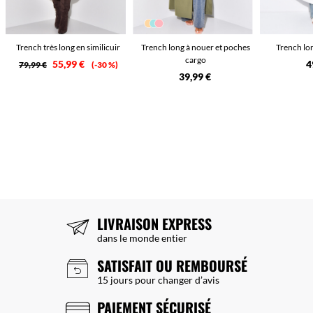
Trench très long en similicuir
Trench long à nouer et poches
Trench lo
cargo
55,99 €
4
79,99 €
-30 %
39,99 €
LIVRAISON EXPRESS
dans le monde entier
SATISFAIT OU REMBOURSÉ
15 jours pour changer d’avis
PAIEMENT SÉCURISÉ