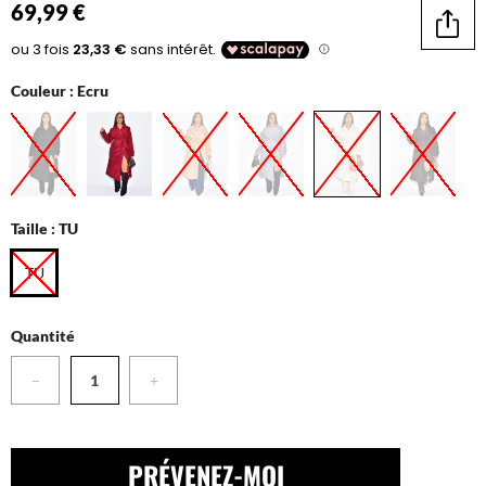
69,99 €
Parta
Couleur :
Ecru
Taille :
TU
TU
Quantité
−
+
PRÉVENEZ-MOI