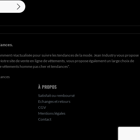
ances.
amment réactualisée pour suivre les tendances de la mode. Jean Industry vous propose
. Notre site de vente en ligne de vêtements, vous propose également un large choix de
de
vêtements homme pas cher et tendances*
.
dances
À PROPOS
Satisfait ou remboursé
Echanges et retours
CGV
Mentions légales
Contact