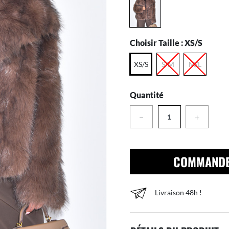
Choisir Taille :
XS/S
XS/S
S/M
M/L
Quantité
−
+
COMMAND
Livraison 48h !