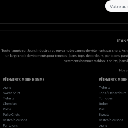
JEANS
Toute l’année sur Jeans Industry, retrouvez notre gamme de vêtements pas chers. Ach
un large choix de vêtements pour femmes : jeans, tops, débardeurs, pantalons, pantal
vêtements hommes fashion : t-shirts, jean
Nos a
VÊTEMENTS MODE HOMME
VÊTEMENTS MODE
Jeans
T-shirts
Sweat-Shirt
Tops / Débardeurs
T-shirts
Tuniques
Chemises
Robes
Polos
Pull
Pulls/Gilets
Sweats
Vestes/blousons
Vestes/blousons
Pantalons
Jeans