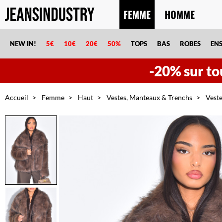
FEMME
HOMME
NEW IN!
5€
10€
20€
50%
TOPS
BAS
ROBES
EN
-20% sur tou
Accueil
Femme
Haut
Vestes, Manteaux & Trenchs
Veste