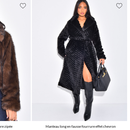
ure zipée
Manteau long en fausse fourrure effet chevron