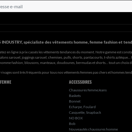
 INDUSTRY, spécialiste des vêtements homme, femme fashion et tend
etez en ligne à prix cassés les vêtements tendances du moment. Notre gamme est const
ons sarouel, joggings sarouel, chemises, pulls, shorts, pantacourts, t-shirts aztèque..
s homme fashion, blousons, manteaux, doudounes, bermudas et shorts… tout un choix 
rrivages sont très fréquents pour tous nos
vêtements femmes pas chers
et hommes ten
 FEMME
ACCESSOIRES
Chaussures femmeJeans
Baskets
Bonnet
Echarpe, Foulard
Casquette, Snapback
NO BOX
Bob
Nouveautés chaussures homme