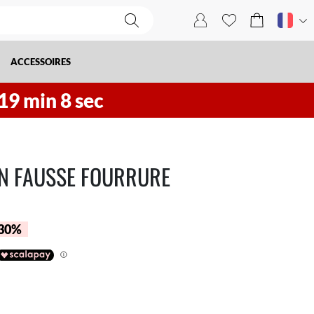
ACCESSOIRES
19
min
7
sec
EN FAUSSE FOURRURE
 30%