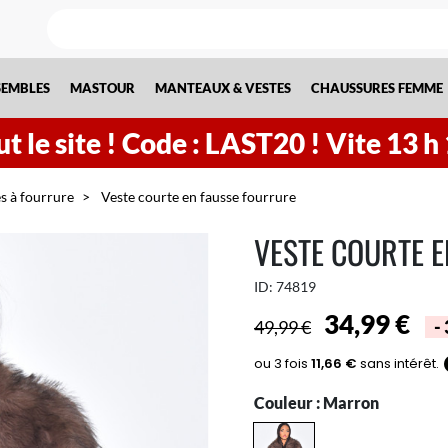
SEMBLES
MASTOUR
MANTEAUX & VESTES
CHAUSSURES FEMME
t le site !
Code : LAST20 ! Vite
13
h
s à fourrure
Veste courte en fausse fourrure
VESTE COURTE 
ID:
74819
34,99 €
49,99 €
-
Couleur :
Marron