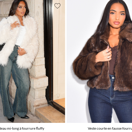
eau mi-long à fourrure fluffy
Veste courte en fausse fourr