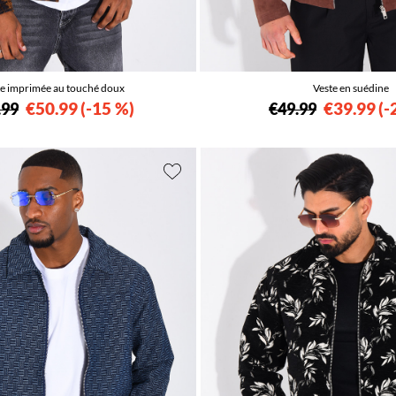
te imprimée au touché doux
Veste en suédine
€50.99
-15 %
€39.99
-
.99
€49.99