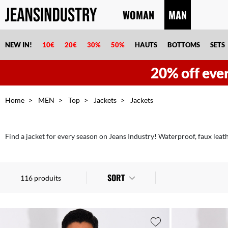
WOMAN
MAN
NEW IN!
10€
20€
30%
50%
HAUTS
BOTTOMS
SETS
20% off eve
Home
MEN
Top
Jackets
Jackets
Find a jacket for every season on Jeans Industry! Waterproof, faux leath
SORT
116 produits