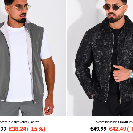
versible sleeveless jacket
Veste homme à motifs fl
€38.24
-15 %
€42.49
-
.99
€49.99