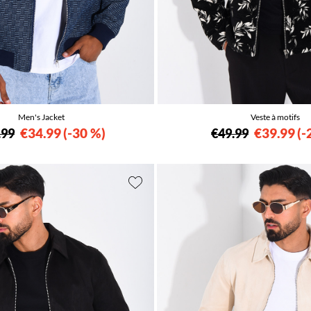
Men's Jacket
Veste à motifs
€34.99
-30 %
€39.99
-
.99
€49.99