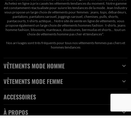
Achetez en ligne à prix cassés les vêtements tendances du moment. Notre gamme
est constamment réactualisée pour suivre les tendances de la mode. Jean Industry
vous propose un large choix de vêtements pour femmes : jeans, tops, débardeurs,
pantalons, pantalons sarouel, joggings sarouel, chemises, pulls, shorts,
pantacourts, t-shirts aztèque... Notre site de vente en ligne de vêtements, vous
propose également un large choix de vêtements hommes fashion : t-shirts, jeans
homme fashion, blousons, manteaux, doudounes, bermudas et shorts… tout un
choix de
vêtements homme pas cher et tendances*
.
Nos arrivages sont très fréquents pour tous nos
vêtements femmes pas chers
et
hommes tendances
VÊTEMENTS MODE HOMME

VÊTEMENTS MODE FEMME

ACCESSOIRES

À PROPOS
