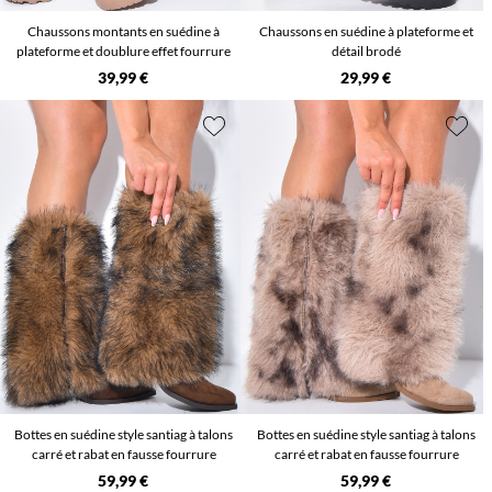
Chaussons montants en suédine à
Chaussons en suédine à plateforme et
plateforme et doublure effet fourrure
détail brodé
39,99 €
29,99 €
Bottes en suédine style santiag à talons
Bottes en suédine style santiag à talons
carré et rabat en fausse fourrure
carré et rabat en fausse fourrure
59,99 €
59,99 €