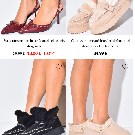
Escarpins en similicuir à lacets et œillets
Chaussons en suédine à plateforme et
slingback
doublure effet fourrure
10,00 €
34,99 €
29,99 €
-67 %