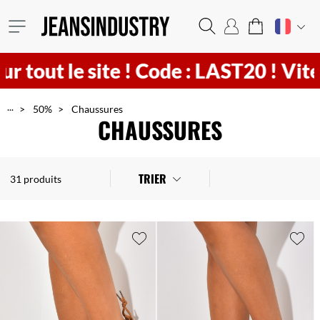
e !
Code : LAST20 ! Vite
16
h
13
min
...
50%
Chaussures
CHAUSSURES
TRIER
31 produits