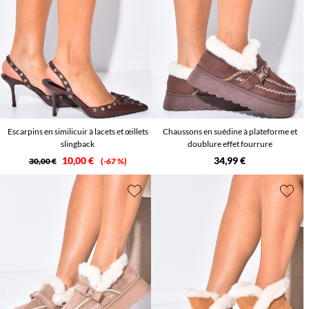
Escarpins en similicuir à lacets et œillets
Chaussons en suédine à plateforme et
slingback
doublure effet fourrure
10,00 €
34,99 €
30,00 €
-67 %