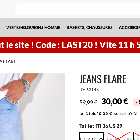
VESTES/BLOUSONS HOMME
BASKETS, CHAUSSURES
ACCESSOI
 le site !
Code : LAST20 ! Vite
11
h
S FLARE
JEANS FLARE
ID:
62143
30,00 €
59,99 €
-
Taille :
FR 36 US 29
FR 36 US 29
FR 38 US 30
FR