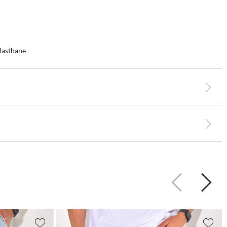
lasthane
Précédent
Suiva