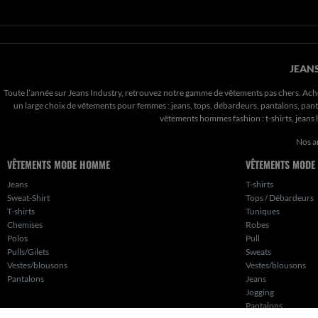
JEANS
Toute l’année sur Jeans Industry, retrouvez notre gamme de vêtements pas chers. Ach
un large choix de vêtements pour femmes : jeans, tops, débardeurs, pantalons, pantal
vêtements hommes fashion : t-shirts, jean
Nos a
VÊTEMENTS MODE HOMME
VÊTEMENTS MODE
Jeans
T-shirts
Sweat-Shirt
Tops / Débardeurs
T-shirts
Tuniques
Chemises
Robes
Polos
Pull
Pulls/Gilets
Sweats
Vestes/blousons
Vestes/blousons
Pantalons
Jeans
Jogging
Pantalons