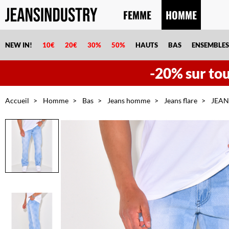
FEMME
HOMME
NEW IN!
10€
20€
30%
50%
HAUTS
BAS
ENSEMBLES
-20% sur tout
Accueil
Homme
Bas
Jeans homme
Jeans flare
JEAN