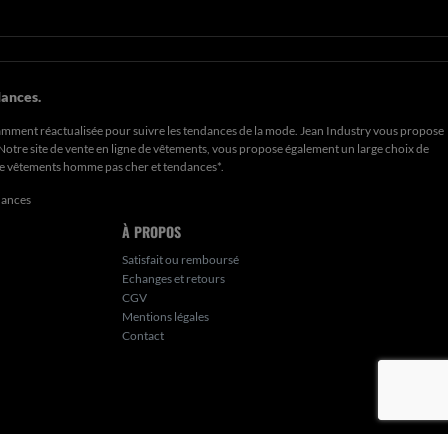
ances.
amment réactualisée pour suivre les tendances de la mode. Jean Industry vous propose
. Notre site de vente en ligne de vêtements, vous propose également un large choix de
de
vêtements homme pas cher et tendances*
.
dances
À PROPOS
Satisfait ou remboursé
Echanges et retours
CGV
Mentions légales
Contact