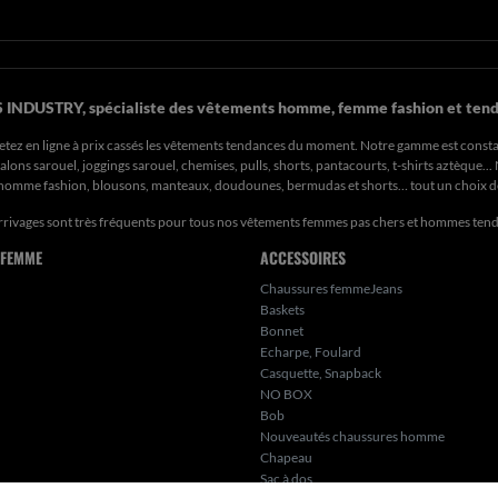
 INDUSTRY, spécialiste des vêtements homme, femme fashion et tend
etez en ligne à prix cassés les vêtements tendances du moment. Notre gamme est const
ons sarouel, joggings sarouel, chemises, pulls, shorts, pantacourts, t-shirts aztèque..
s homme fashion, blousons, manteaux, doudounes, bermudas et shorts… tout un choix 
rrivages sont très fréquents pour tous nos
vêtements femmes pas chers
et hommes ten
 FEMME
ACCESSOIRES
Chaussures femmeJeans
Baskets
Bonnet
Echarpe, Foulard
Casquette, Snapback
NO BOX
Bob
Nouveautés chaussures homme
Chapeau
Sac à dos