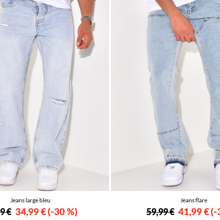
Jeans large bleu
Jeans flare
34,99 €
-30 %
41,99 €
-
9 €
59,99 €