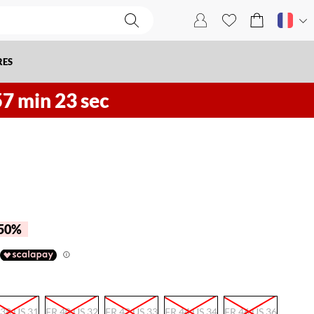
RES
57
min
22
sec
 50%
 38 US 31
FR 40 US 32
FR 42 US 33
FR 44 US 34
FR 46 US 36