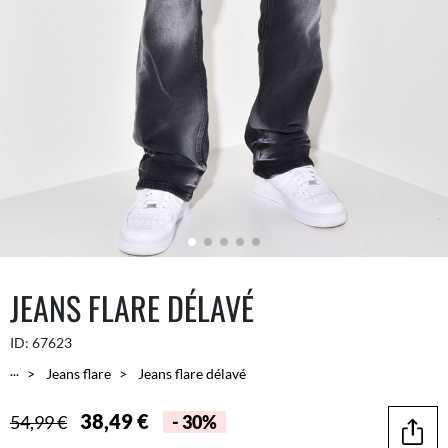
JEANS FLARE DÉLAVÉ
ID:
67623
...
Jeans flare
Jeans flare délavé
38,49 €
54,99 €
- 30%
Parta