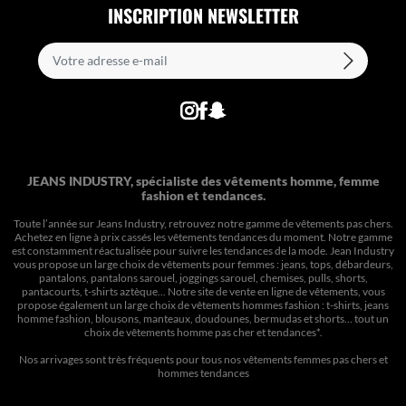
INSCRIPTION NEWSLETTER
JEANS INDUSTRY, spécialiste des vêtements homme, femme
fashion et tendances.
Toute l’année sur Jeans Industry, retrouvez notre gamme de vêtements pas chers.
Achetez en ligne à prix cassés les vêtements tendances du moment. Notre gamme
est constamment réactualisée pour suivre les tendances de la mode. Jean Industry
vous propose un large choix de vêtements pour femmes : jeans, tops, débardeurs,
pantalons, pantalons sarouel, joggings sarouel, chemises, pulls, shorts,
pantacourts, t-shirts aztèque... Notre site de vente en ligne de vêtements, vous
propose également un large choix de vêtements hommes fashion : t-shirts, jeans
homme fashion, blousons, manteaux, doudounes, bermudas et shorts… tout un
choix de
vêtements homme pas cher et tendances*
.
Nos arrivages sont très fréquents pour tous nos
vêtements femmes pas chers
et
hommes tendances