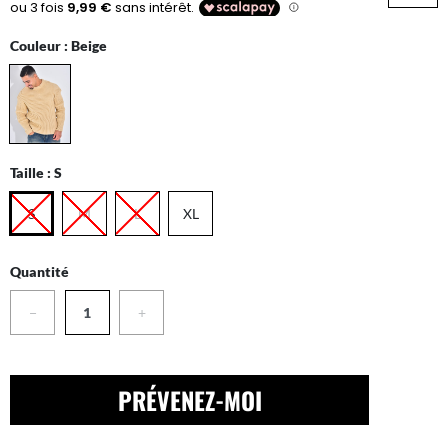
Couleur :
Beige
Taille :
S
S
M
L
XL
Quantité
−
+
PRÉVENEZ-MOI