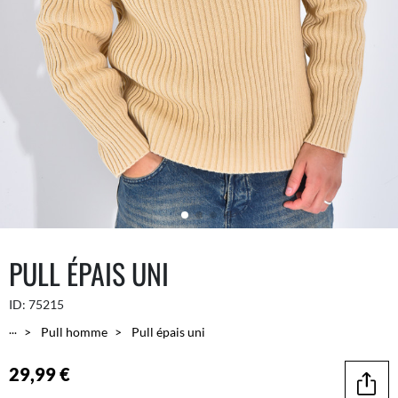
PULL ÉPAIS UNI
ID:
75215
...
Pull homme
Pull épais uni
29,99 €
Parta