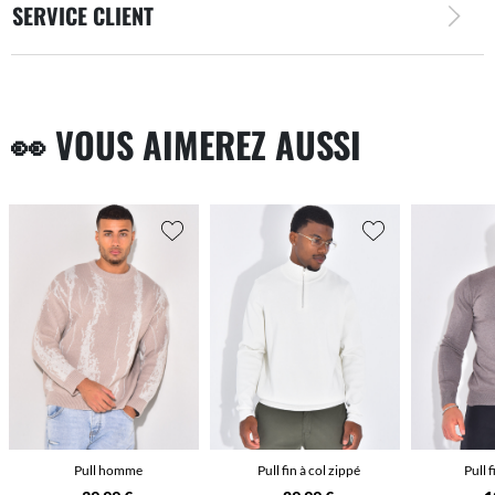
SERVICE CLIENT
👀 VOUS AIMEREZ AUSSI
Pull homme
Pull fin à col zippé
Pull f