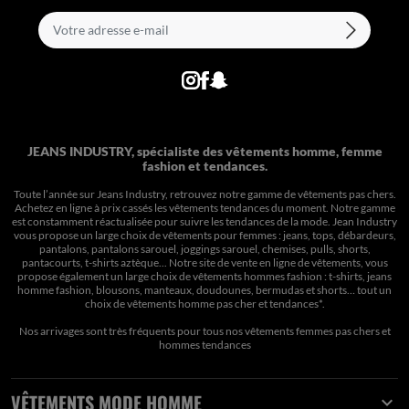
JEANS INDUSTRY, spécialiste des vêtements homme, femme
fashion et tendances.
Toute l’année sur Jeans Industry, retrouvez notre gamme de vêtements pas chers.
Achetez en ligne à prix cassés les vêtements tendances du moment. Notre gamme
est constamment réactualisée pour suivre les tendances de la mode. Jean Industry
vous propose un large choix de vêtements pour femmes : jeans, tops, débardeurs,
pantalons, pantalons sarouel, joggings sarouel, chemises, pulls, shorts,
pantacourts, t-shirts aztèque... Notre site de vente en ligne de vêtements, vous
propose également un large choix de vêtements hommes fashion : t-shirts, jeans
homme fashion, blousons, manteaux, doudounes, bermudas et shorts… tout un
choix de
vêtements homme pas cher et tendances*
.
Nos arrivages sont très fréquents pour tous nos
vêtements femmes pas chers
et
hommes tendances
VÊTEMENTS MODE HOMME
