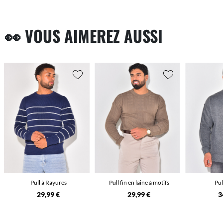
👀 VOUS AIMEREZ AUSSI
Pull à Rayures
Pull fin en laine à motifs
Pul
29,99 €
29,99 €
3