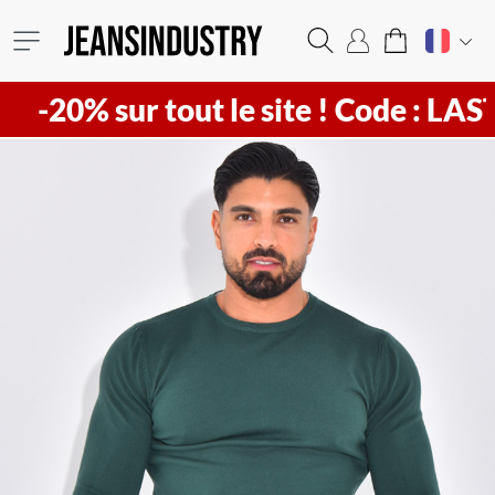
 sur tout le site !
Code : LAST20 ! V