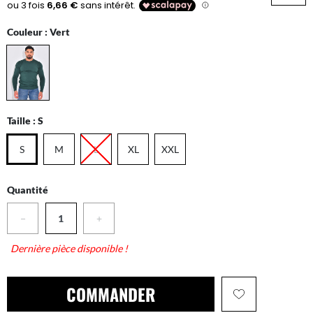
Couleur :
Vert
Taille :
S
S
M
L
XL
XXL
Quantité
−
+
Dernière pièce disponible !
COMMANDER