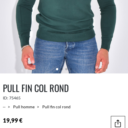
PULL FIN COL ROND
ID:
75465
...
Pull homme
Pull fin col rond
19,99 €
Parta