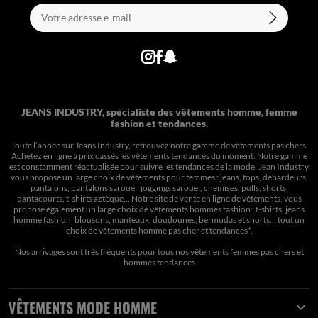
JEANS INDUSTRY, spécialiste des vêtements homme, femme
fashion et tendances.
Toute l’année sur Jeans Industry, retrouvez notre gamme de vêtements pas chers.
Achetez en ligne à prix cassés les vêtements tendances du moment. Notre gamme
est constamment réactualisée pour suivre les tendances de la mode. Jean Industry
vous propose un large choix de vêtements pour femmes : jeans, tops, débardeurs,
pantalons, pantalons sarouel, joggings sarouel, chemises, pulls, shorts,
pantacourts, t-shirts aztèque... Notre site de vente en ligne de vêtements, vous
propose également un large choix de vêtements hommes fashion : t-shirts, jeans
homme fashion, blousons, manteaux, doudounes, bermudas et shorts… tout un
choix de
vêtements homme pas cher et tendances*
.
Nos arrivages sont très fréquents pour tous nos
vêtements femmes pas chers
et
hommes tendances
VÊTEMENTS MODE HOMME
