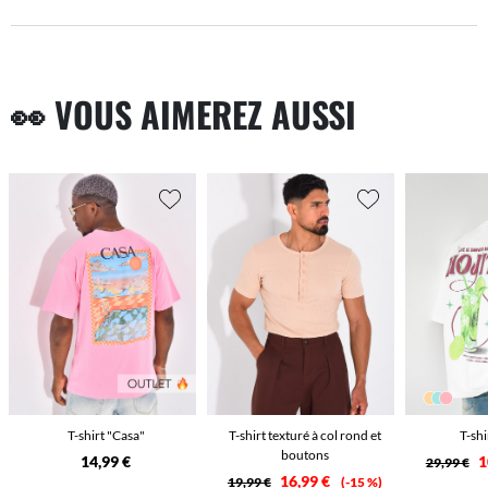
👀 VOUS AIMEREZ AUSSI
T-shirt "Casa"
T-shirt texturé à col rond et
T-shi
boutons
14,99 €
1
29,99 €
16,99 €
19,99 €
-15 %