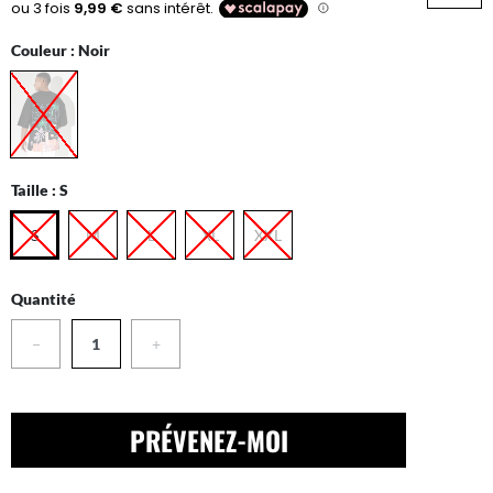
Couleur :
Noir
Taille :
S
S
M
L
XL
XXL
Quantité
−
+
PRÉVENEZ-MOI