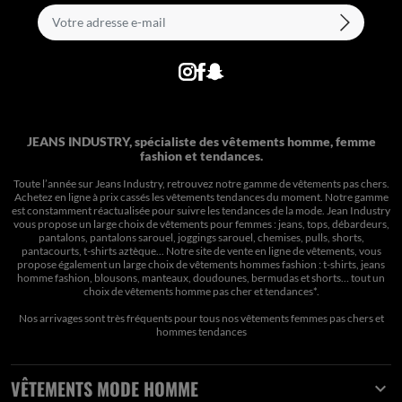
JEANS INDUSTRY, spécialiste des vêtements homme, femme
fashion et tendances.
Toute l’année sur Jeans Industry, retrouvez notre gamme de vêtements pas chers.
Achetez en ligne à prix cassés les vêtements tendances du moment. Notre gamme
est constamment réactualisée pour suivre les tendances de la mode. Jean Industry
vous propose un large choix de vêtements pour femmes : jeans, tops, débardeurs,
pantalons, pantalons sarouel, joggings sarouel, chemises, pulls, shorts,
pantacourts, t-shirts aztèque... Notre site de vente en ligne de vêtements, vous
propose également un large choix de vêtements hommes fashion : t-shirts, jeans
homme fashion, blousons, manteaux, doudounes, bermudas et shorts… tout un
choix de
vêtements homme pas cher et tendances*
.
Nos arrivages sont très fréquents pour tous nos
vêtements femmes pas chers
et
hommes tendances
VÊTEMENTS MODE HOMME
