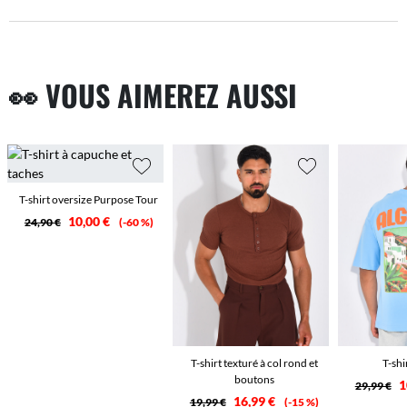
👀 VOUS AIMEREZ AUSSI
T-shirt oversize Purpose Tour
10,00 €
24,90 €
-60 %
T-shirt texturé à col rond et
T-shi
boutons
1
29,99 €
16,99 €
19,99 €
-15 %