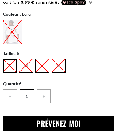
Couleur :
Ecru
Taille :
S
S
M
L
XL
Quantité
−
+
PRÉVENEZ-MOI