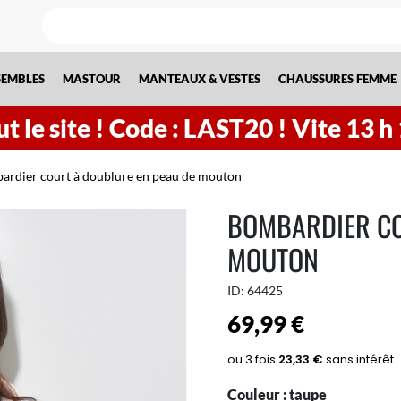
SEMBLES
MASTOUR
MANTEAUX & VESTES
CHAUSSURES FEMME
t le site !
Code : LAST20 ! Vite
13
h
rdier court à doublure en peau de mouton
BOMBARDIER CO
MOUTON
ID:
64425
69,99 €
Couleur :
taupe