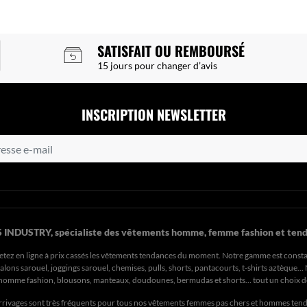
SATISFAIT OU REMBOURSÉ
15 jours pour changer d’avis
INSCRIPTION NEWSLETTER
 INDUSTRY, spécialiste des vêtements homme, femme fashion et tend
etez en ligne à prix cassés les vêtements tendances du moment. Notre gamme est const
ons sarouel, joggings sarouel, chemises, pulls, shorts, pantacourts, t-shirts aztèque..
s homme fashion, blousons, manteaux, doudounes, bermudas et shorts… tout un choix 
rrivages sont très fréquents pour tous nos
vêtements femmes pas chers
et hommes ten