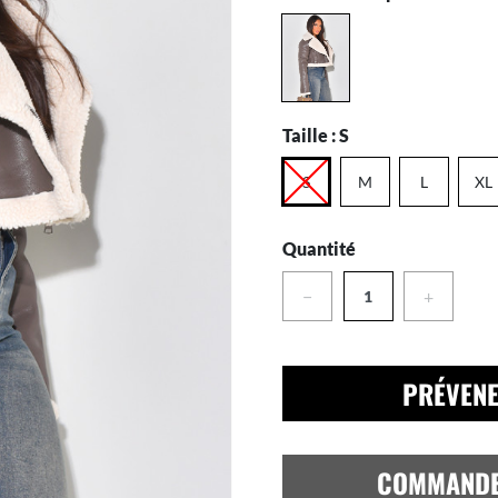
Taille :
S
S
M
L
XL
Quantité
−
+
PRÉVENE
COMMAND