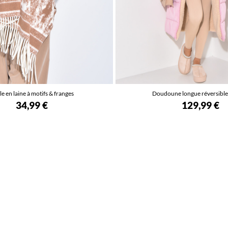
e en laine à motifs & franges
Doudoune longue réversible
34,99 €
129,99 €