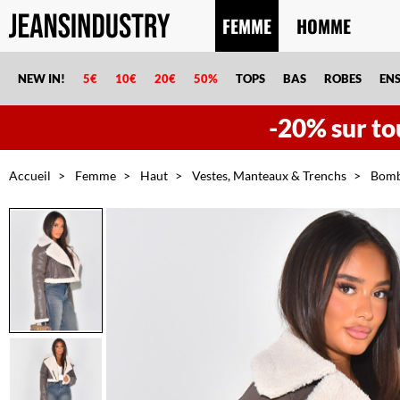
FEMME
HOMME
NEW IN!
5€
10€
20€
50%
TOPS
BAS
ROBES
EN
-20% sur tou
Accueil
Femme
Haut
Vestes, Manteaux & Trenchs
Bomba