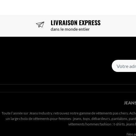
LIVRAISON EXPRESS
dans le monde entier
JEANS
Toute l’année sur Jeans Industry, retrouvez notre gamme de vêtements pas chers. Ach
un large choix de vêtements pour femmes : jeans, tops, débardeurs, pantalons, pantal
vêtements hommes fashion : t-shirts, jean
Nos a