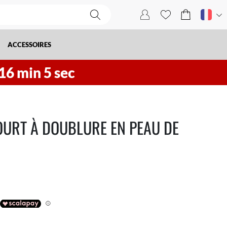
ACCESSOIRES
16
min
4
sec
URT À DOUBLURE EN PEAU DE