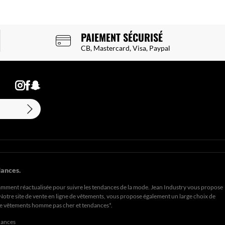
PAIEMENT SÉCURISÉ
CB, Mastercard, Visa, Paypal
ances.
amment réactualisée pour suivre les tendances de la mode. Jean Industry vous propose
. Notre site de vente en ligne de vêtements, vous propose également un large choix de
de
vêtements homme pas cher et tendances*
.
dances