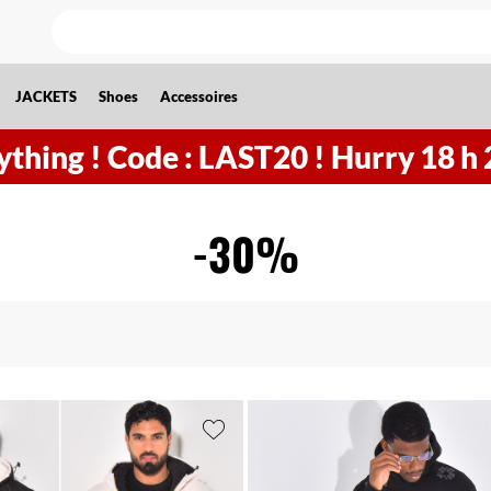
JACKETS
Shoes
Accessoires
ything !
Code : LAST20 ! Hurry
18
h
-30%