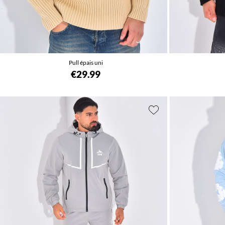
Pull épais uni
€29.99