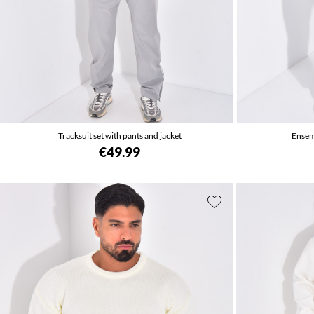
Tracksuit set with pants and jacket
Ensemb
€49.99