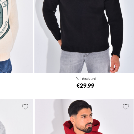
Pull épais uni
€29.99