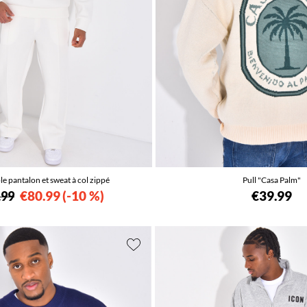
e pantalon et sweat à col zippé
Pull "Casa Palm"
€80.99
-10 %
€39.99
.99