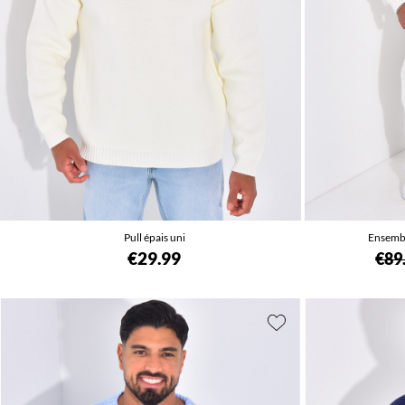
Pull épais uni
Ensembl
€29.99
€89