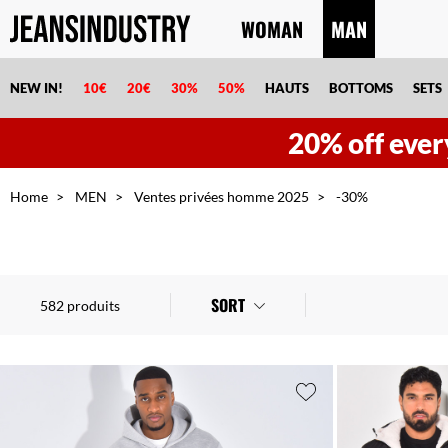
WOMAN
MAN
NEW IN!
10€
20€
30%
50%
HAUTS
BOTTOMS
SETS
20% off ever
Home
MEN
Ventes privées homme 2025
-30%
SORT
582 produits