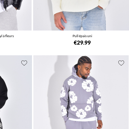
 à fleurs
Pull épais uni
€29.99