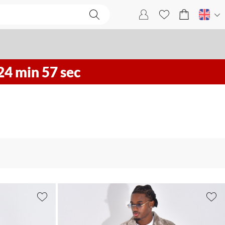
24
min
54
sec