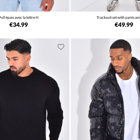
Pull épais avec la lettre H
Tracksuit set with pants an
€34.99
€49.99