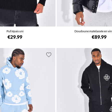
Pull épais uni
Doudoune matelassée en vinyl
€29.99
€89.99